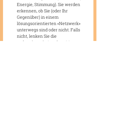
Energie, Stimmung). Sie werden 
erkennen, ob Sie (oder Ihr 
Gegenüber) in einem 
lösungsorientierten «Netzwerk» 
unterwegs sind oder nicht. Falls 
nicht, lenken Sie die 
Aufmerksamkeit auf Positives.
> Die innere Stimme steuern: 
Selbstgespräche
> Die Kunst der Wertschätzung üben: 
Würdig
Aktuelle Beiträge
Alle ansehen