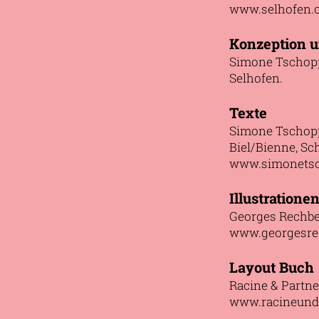
www.selhofen.
Konzeption u
Simone Tschopp,
Selhofen.
Texte
Simone Tschopp 
Biel/Bienne, Sch
www.simonets
Illustratione
Georges Rechber
www.georgesre
Layout Buch
Racine & Partne
www.racineund