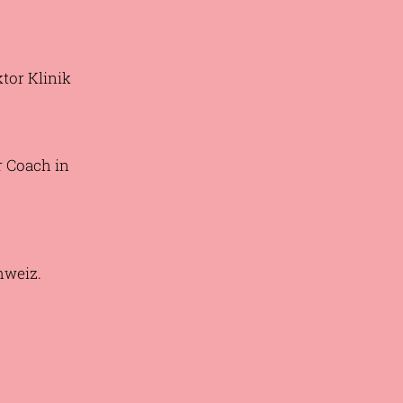
tor Klinik
r Coach in
hweiz.