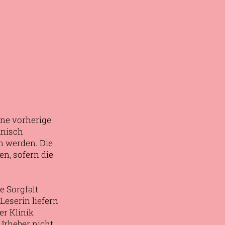
hne vorherige
anisch
en werden. Die
en, sofern die
e Sorgfalt
Leserin liefern
er Klinik
 Urheber nicht