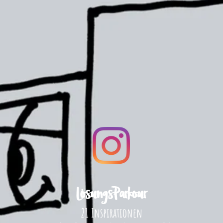
LösungsParkour
21 Inspirationen