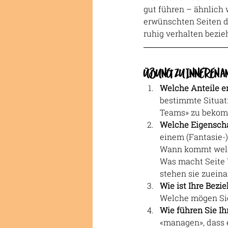
gut führen – ähnlich w
erwünschten Seiten d
ruhig verhalten bezi
ÜBUNG ZU INNEREN AN
Welche Anteile e
bestimmte Situati
Teams» zu beko
Welche Eigenscha
einem (Fantasie-
Wann kommt welch
Was macht Seite Y
stehen sie zueina
Wie ist Ihre Bezi
Welche mögen Sie 
Wie führen Sie Ih
«managen», dass 