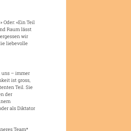
 Oder: «Ein Teil 
und Raum lässt 
ergessen wir 
ie liebevolle 
n uns – immer 
eit ist gross, 
enten Teil. Sie 
en der 
einem 
er als Diktator 
nneres Team* 