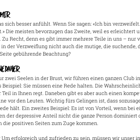
N MIR
as sich besser anfühlt. Wenn Sie sagen: «Ich bin verzweifelt.»
lt.» Die meisten bevorzugen das Zweite, weil es erleichtert 
 Zu Recht, denn es gibt immer mehrere Teile in uns – nur v
 in der Verzweiflung nicht auch die mutige, die suchende, d
e Seite gebührende Beachtung?
NE DAHER
r zwei Seelen in der Brust, wir führen einen ganzen Club i
s Beispiel: Sie müssen eine Rede halten. Die Wahrscheinlichk
 Teil in Ihnen regt. Daneben gibt es aber auch einen kompet
ine vor den Leuten. Wichtig fürs Gelingen ist, dass sozusag
de hält. Ein zweites Beispiel: Es ist von Vorteil, wenn bei 
 der depressive Anteil nicht die ganze Person dominiert od
ch die positiven Seiten zum Zuge kommen.
? Um erfolgreich und zufrieden zu sein, müssen wir unser i