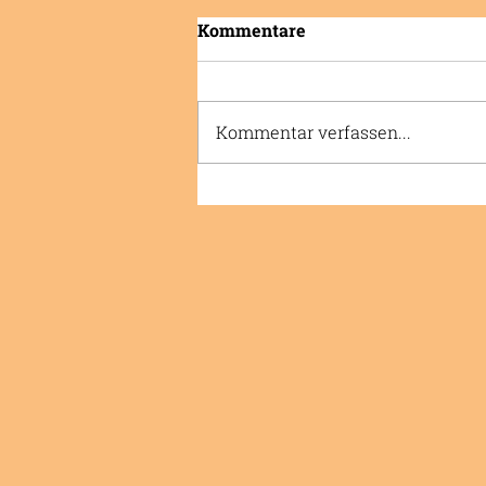
Kommentare
Kommentar verfassen...
AMBIVALENZ | Die
Ambivalenz als Komplizin
gewinnen