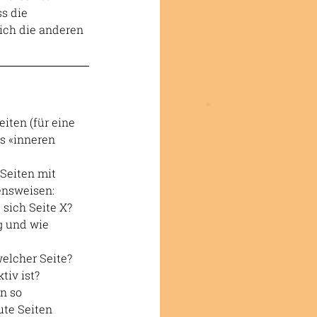
s die 
ich die anderen 
iten (für eine 
s «inneren 
Seiten mit 
ensweisen: 
sich Seite X? 
g und wie 
elcher Seite? 
tiv ist?
n so 
te Seiten 