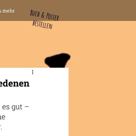
& mehr
Buch & Poster
bestellen
iedenen
es gut – 
ne 
.