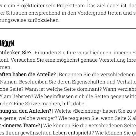
ie ein Projektleiter sein Projektteam. Das Ziel dabei ist, das
er Situation entsprechend in den Vordergrund treten und s
ehungsweise zurückziehen.
TEILEN
ntdecken Sie? 
| Erkunden Sie Ihre verschiedenen, inneren Se
on). Versuchen Sie eine möglichst genaue Vorstellung Ihre
mmen.
ften haben die Anteile? 
| Benennen Sie die verschiedenen 
)Namen. Beschreiben Sie deren Eigenschaften und Verhalt
e Seite? Wann ist welche Seite dominant? Wann verzieht 
 am liebsten? Wie beeinflussen sich die Seiten gegenseiti
nder? Eine Skizze machen, hilft dabei.
ehung zu den Anteilen? 
| Welche «Beziehung» haben Sie zu w
gerne, welche weniger? Wie reagieren Sie, wenn Seite X ak
r «inneres Team»? 
| Wie können Sie die verschiedenen Seite
es Ihrem gewünschten Leben entspricht? Wie können Sie gu