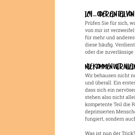
ICH ... ODER EIN TEIL VO
Prüfen Sie für sich, w
von mir ist verzweife
für mehr und anderes.
diese häufig. Verdient
oder die zuverlässig
NIE KOMMEN WIR ALLEI
Wir behausen nicht nu
und überall. Ein erste
dass sich ein nervöser
stehen also nicht alle
kompetente Teil die Re
deprimierten Menschen
fungiert, sondern au
Was ist nun der Trick