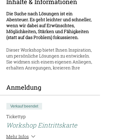
Inhalte & Informationen
Die Suche nach Lösungen ist ein
Abenteuer. Es geht leichter und schneller,
wenn wir dabei auf Erwünschtes,
Möglichkeiten, Stärken und Fähigkeiten
(statt auf das Problem) fokussieren.
Dieser Workshop bietet Ihnen Inspiration,
um persönliche Lösungen zu entwickeln.
Sie widmen sich einem eigenen Anliegen,
erhalten Anregungen, kreieren Ihre
Lösungsideen und haben die Gelegenheit,
diese im Austausch zu reflektieren und
weiterzuentwickeln. Ihre Chance: Sie
Anmeldung
kommen mit einem Problem und gehen
mit einer Lösung.
Verkauf beendet
Themenstichworte:
Tickettyp
Vision und Zielklärung
Workshop Eintrittskarte
Aktivierung eines Lösungsfokus
Entdecken und Kreieren von
Mehr Infos
Lösungsideen