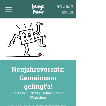
Lösungs
Buch & Poster
Parkour
bestellen
Neujahrsvorsatz:
Gemeinsam
gelingt's!
Start am 6.1.2020
  |  
Online-Praxis-
Workshop
LösungsParkour ist die zielorientierte,