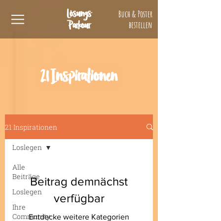
Lösungs
Buch & Poster
Parkour
bestellen
21 Inspirationen
21 Inspirationen
Loslegen
Alle
Beiträge
Beitrag demnächst
Loslegen
verfügbar
Ihre
Community
Entdecke weitere Kategorien